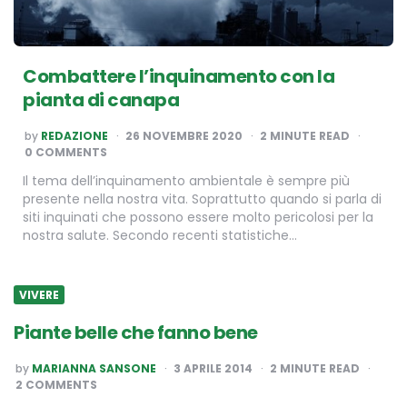
Combattere l’inquinamento con la
pianta di canapa
POSTED
by
REDAZIONE
26 NOVEMBRE 2020
2
MINUTE READ
BY
0 COMMENTS
Il tema dell’inquinamento ambientale è sempre più
presente nella nostra vita. Soprattutto quando si parla di
siti inquinati che possono essere molto pericolosi per la
nostra salute. Secondo recenti statistiche…
VIVERE
Piante belle che fanno bene
POSTED
by
MARIANNA SANSONE
3 APRILE 2014
2
MINUTE READ
BY
2 COMMENTS