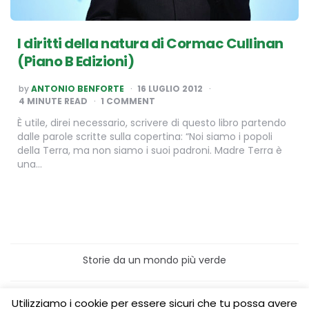
I diritti della natura di Cormac Cullinan
(Piano B Edizioni)
POSTED
by
ANTONIO BENFORTE
16 LUGLIO 2012
BY
4
MINUTE READ
1 COMMENT
È utile, direi necessario, scrivere di questo libro partendo
dalle parole scritte sulla copertina: “Noi siamo i popoli
della Terra, ma non siamo i suoi padroni. Madre Terra è
una…
Storie da un mondo più verde
Home
Turismo sostenibile
Utilizziamo i cookie per essere sicuri che tu possa avere
Laboratori/Visite per le scuole