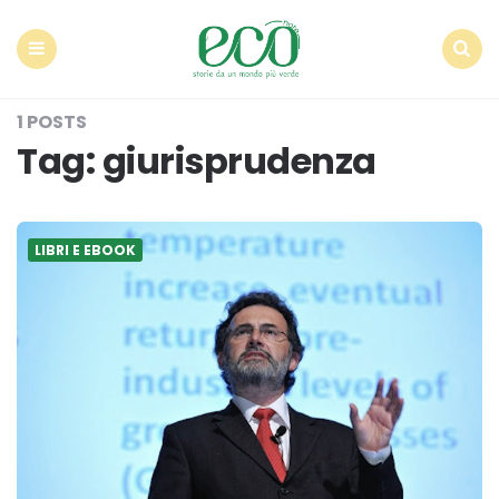
Econote
Menu
Search
1 POSTS
Tag:
giurisprudenza
LIBRI E EBOOK