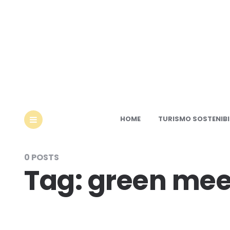
Ec
HOME
TURISMO SOSTENIBI
MENU
0 POSTS
Tag:
green mee