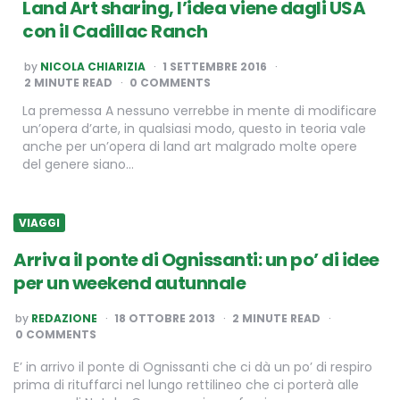
Land Art sharing, l’idea viene dagli USA
con il Cadillac Ranch
POSTED
by
NICOLA CHIARIZIA
1 SETTEMBRE 2016
BY
2
MINUTE READ
0 COMMENTS
La premessa A nessuno verrebbe in mente di modificare
un’opera d’arte, in qualsiasi modo, questo in teoria vale
anche per un’opera di land art malgrado molte opere
del genere siano…
VIAGGI
Arriva il ponte di Ognissanti: un po’ di idee
per un weekend autunnale
POSTED
by
REDAZIONE
18 OTTOBRE 2013
2
MINUTE READ
BY
0 COMMENTS
E’ in arrivo il ponte di Ognissanti che ci dà un po’ di respiro
prima di rituffarci nel lungo rettilineo che ci porterà alle