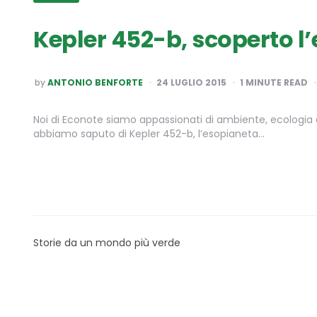
Kepler 452-b, scoperto l’
POSTED
by
ANTONIO BENFORTE
24 LUGLIO 2015
1
MINUTE READ
BY
Noi di Econote siamo appassionati di ambiente, ecologia
abbiamo saputo di Kepler 452-b, l’esopianeta…
Storie da un mondo più verde