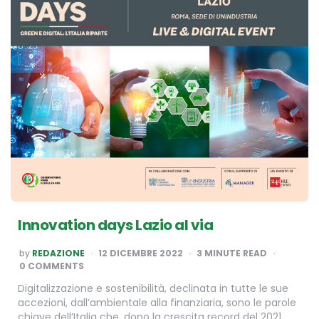
Innovation days Lazio al via
POSTED
by
REDAZIONE
12 DICEMBRE 2022
3
MINUTE READ
BY
0 COMMENTS
Digitalizzazione e sostenibilità, declinata in tutte le sue
accezioni, dall’ambientale alla finanziaria, sono le parole
chiave dell’Italia che, dopo la crescita record del 2021,