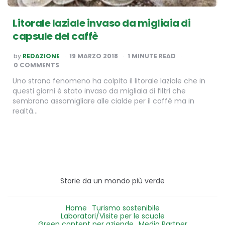
Litorale laziale invaso da migliaia di
capsule del caffè
POSTED
by
REDAZIONE
19 MARZO 2018
1
MINUTE READ
BY
0 COMMENTS
Uno strano fenomeno ha colpito il litorale laziale che in
questi giorni è stato invaso da migliaia di filtri che
sembrano assomigliare alle cialde per il caffè ma in
realtà…
Storie da un mondo più verde
Home
Turismo sostenibile
Laboratori/Visite per le scuole
Green content per aziende
Media Partner