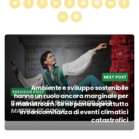
Post
navigation
NEXT POST
Ambiente e sviluppo sostenibile
PREVIOUS POST
hanno un ruolo ancora marginale per
Calendario FASHION&FOOD 2023
il mainstream. Se ne parla soprattutto
MATRES ET COQUI
in concomitanza di eventi climatici
catastrofici