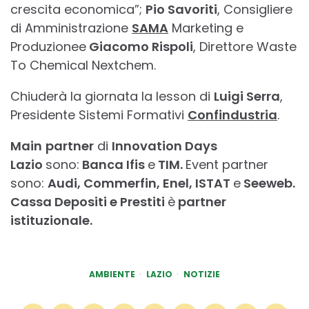
crescita economica”;
Pio Savoriti
, Consigliere
di Amministrazione
SAMA
Marketing e
Produzionee
Giacomo Rispoli
, Direttore Waste
To Chemical Nextchem.
Chiuderà la giornata la lesson di
Luigi Serra
,
Presidente Sistemi Formativi
Confindustria
.
Main
partner
di
Innovation Days
Lazio
sono:
Banca Ifis
e
TIM.
Event partner
sono:
Audi, Commerfin, Enel, ISTAT
e
Seeweb.
Cassa Depositi e Prestiti
è
partner
istituzionale.
AMBIENTE
LAZIO
NOTIZIE