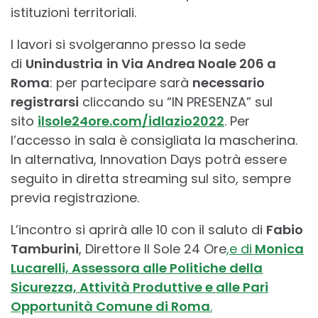
istituzioni territoriali.
I lavori si svolgeranno presso la sede
di
Unindustria
in Via Andrea Noale 206 a
Roma
: per partecipare sarà
necessario
registrarsi
cliccando su “IN PRESENZA” sul
sito
ilsole24ore.com/idlazio2022
. Per
l’accesso in sala è consigliata la mascherina.
In alternativa, Innovation Days potrà essere
seguito in diretta streaming sul sito, sempre
previa registrazione.
L’incontro si aprirà alle 10 con il saluto di
Fabio
Tamburini
, Direttore Il Sole 24 Ore
,
e di
Monica
Lucarelli, Assessora alle Politiche della
Sicurezza, Attività Produttive e alle Pari
Opportunità Comune di Roma
.