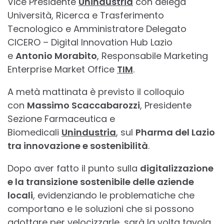
Vice Presidente
Unindustria
con delega
Università, Ricerca e Trasferimento
Tecnologico e Amministratore Delegato
CICERO – Digital Innovation Hub Lazio
e
Antonio Morabito
, Responsabile Marketing
Enterprise Market Office
TIM
.
A metà mattinata è previsto il colloquio
con
Massimo Scaccabarozzi
, Presidente
Sezione Farmaceutica e
Biomedicali
Unindustria
, sul
Pharma del Lazio
tra innovazione e sostenibilità
.
Dopo aver fatto il punto sulla
digitalizzazione
e la transizione sostenibile delle aziende
locali
, evidenziando le problematiche che
comportano e le soluzioni che si possono
adottare per velocizzarle, sarà la volta tavola