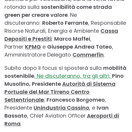
rotonda sulla
sostenibilità come strada
green per creare valore
. Ne
discuteranno:
Roberto Ferrante
, Responsabile
Risorse Naturali, Energia e Ambiente
Cassa
Depositi e Prestiti
;
Marco Maffei
,
Partner
KPMG
e
Giuseppe Andrea Tateo
,
Amministratore Delegato
Commerfin
.
Subito dopo il focus si sposterà sulla
mobilità
sostenibile
.
Ne discuteranno, tra gli altri,
Pino
Musolino, Presidente
Autorità di Sistema
Portuale del Mar Tirreno Centro
Settentrionale
;
Francesco Borgomeo
,
Presidente
Unindustria Cassino
, e
Ivan
Bassato
, Chief Aviation Officer
Aeroporti di
Roma
.