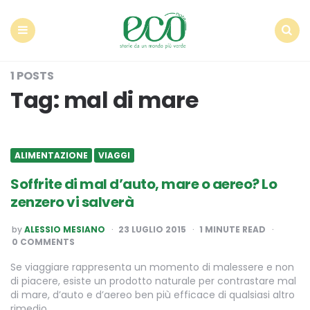
Econote
Menu
Search
1 POSTS
Tag:
mal di mare
ALIMENTAZIONE
VIAGGI
Soffrite di mal d’auto, mare o aereo? Lo
zenzero vi salverà
POSTED
by
ALESSIO MESIANO
23 LUGLIO 2015
1
MINUTE READ
BY
0 COMMENTS
Se viaggiare rappresenta un momento di malessere e non
di piacere, esiste un prodotto naturale per contrastare mal
di mare, d’auto e d’aereo ben più efficace di qualsiasi altro
rimedio…