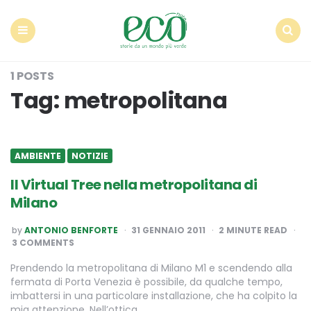
Econote
Menu
Search
1 POSTS
Tag:
metropolitana
AMBIENTE
NOTIZIE
Il Virtual Tree nella metropolitana di
Milano
POSTED
by
ANTONIO BENFORTE
31 GENNAIO 2011
2
MINUTE READ
BY
3 COMMENTS
Prendendo la metropolitana di Milano M1 e scendendo alla
fermata di Porta Venezia è possibile, da qualche tempo,
imbattersi in una particolare installazione, che ha colpito la
mia attenzione. Nell’ottica…