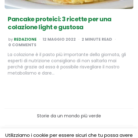
Pancake proteici: 3 ricette per una
colazione light e gustosa
POSTED
by
REDAZIONE
12 MAGGIO 2022
2
MINUTE READ
BY
0 COMMENTS
La colazione è il pasto più importante della giornata, gli
esperti di nutrizione consigliano di non saltarla mai
perché grazie ad essa è possibile risvegliare il nostro
metabolismo e dare…
Storie da un mondo più verde
Home
Turismo sostenibile
Utilizziamo i cookie per essere sicuri che tu possa avere
Laboratori/Visite per le scuole