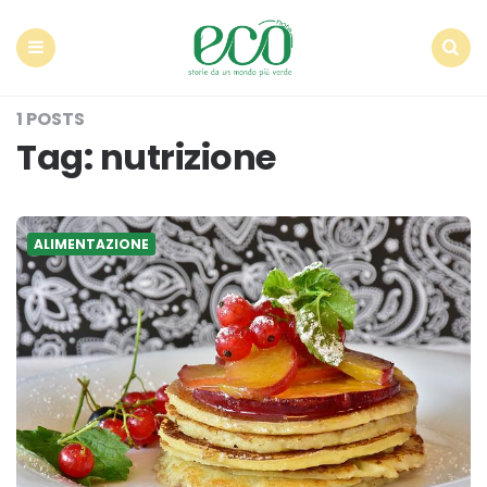
Econote
Menu
Search
1 POSTS
Tag:
nutrizione
ALIMENTAZIONE