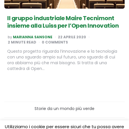
Il gruppo industriale Maire Tecnimont
insieme alla Luiss per l’Open Innovation
POSTED
by
MARIANNA SANSONE
22 APRILE 2020
BY
2
MINUTE READ
0 COMMENTS
​Questo progetto riguarda l’innovazione e la tecnologia
con uno sguardo ampio sul futuro, uno sguardo di cui
ora abbiamo più che mai bisogno. Si tratta di una
cattedra di Open…
Storie da un mondo più verde
Home
Turismo sostenibile
Utilizziamo i cookie per essere sicuri che tu possa avere
Laboratori/Visite per le scuole