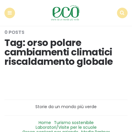
Econote
Menu
Search
0 POSTS
Tag:
orso polare
cambiamenti climatici
riscaldamento globale
Storie da un mondo più verde
Home
Turismo sostenibile
Laboratori/Visite per le scuole