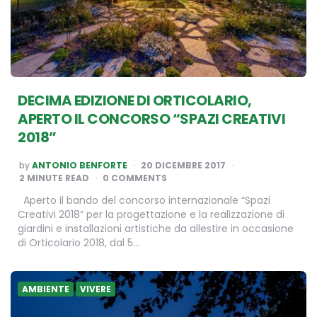
DECIMA EDIZIONE DI ORTICOLARIO,
APERTO IL CONCORSO “SPAZI CREATIVI
2018”
POSTED
by
ANTONIO BENFORTE
20 DICEMBRE 2017
BY
2
MINUTE READ
0 COMMENTS
Aperto il bando del concorso internazionale “Spazi
Creativi 2018” per la progettazione e la realizzazione di
giardini e installazioni artistiche da allestire in occasione
di Orticolario 2018, dal 5…
AMBIENTE
VIVERE