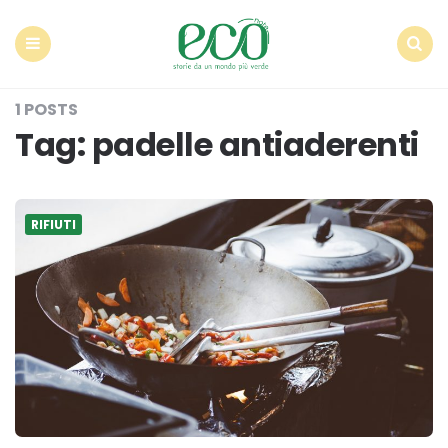
Econote
Menu
Search
1 POSTS
Tag:
padelle antiaderenti
RIFIUTI