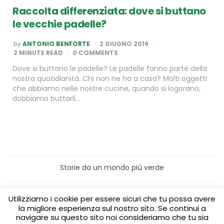
Raccolta differenziata: dove si buttano
le vecchie padelle?
POSTED
by
ANTONIO BENFORTE
2 GIUGNO 2019
BY
2
MINUTE READ
0 COMMENTS
Dove si buttano le padelle? Le padelle fanno parte della
nostra quotidianità. Chi non ne ha a casa? Molti oggetti
che abbiamo nelle nostre cucine, quando si logorano,
dobbiamo buttarli…
Storie da un mondo più verde
Home
Turismo sostenibile
Utilizziamo i cookie per essere sicuri che tu possa avere
Laboratori/Visite per le scuole
la migliore esperienza sul nostro sito. Se continui a
Green content per aziende
Media Partner
navigare su questo sito noi consideriamo che tu sia