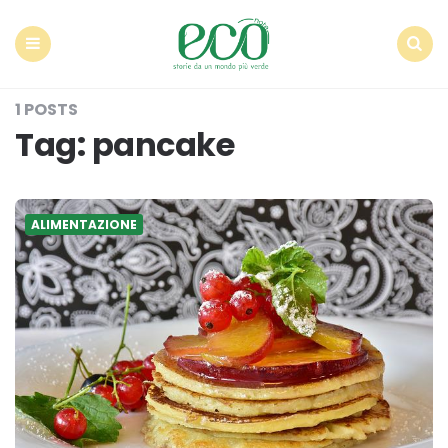
Econote
Menu
Search
1 POSTS
Tag:
pancake
ALIMENTAZIONE