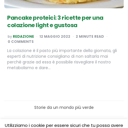
Pancake proteici: 3 ricette per una
colazione light e gustosa
POSTED
by
REDAZIONE
12 MAGGIO 2022
2
MINUTE READ
BY
0 COMMENTS
La colazione è il pasto più importante della giornata, gli
esperti di nutrizione consigliano di non saltarla mai
perché grazie ad essa è possibile risvegliare il nostro
metabolismo e dare…
Storie da un mondo più verde
Home
Turismo sostenibile
Utilizziamo i cookie per essere sicuri che tu possa avere
Laboratori/Visite per le scuole