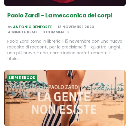
Paolo Zardi – La meccanica dei corpi
POSTED
by
ANTONIO BENFORTE
13 NOVEMBRE 2023
BY
4
MINUTE READ
0 COMMENTS
Paolo Zardi torna in libreria il 15 novembre con una nuova
raccolta di racconti, per la precisione 5 – quattro lunghi,
uno più breve – che, come indica perfettamente il
titolo,…
LIBRI E EBOOK