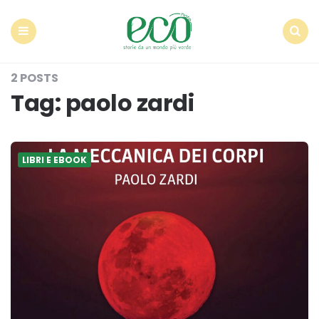
Econote
Menu
Search
2 POSTS
Tag:
paolo zardi
LIBRI E EBOOK