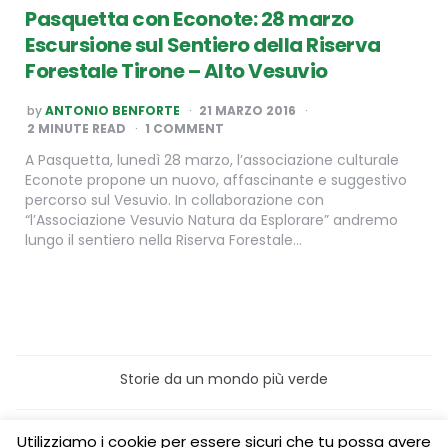
Pasquetta con Econote: 28 marzo
Escursione sul Sentiero della Riserva
Forestale Tirone – Alto Vesuvio
POSTED
by
ANTONIO BENFORTE
21 MARZO 2016
BY
2
MINUTE READ
1 COMMENT
A Pasquetta, lunedì 28 marzo, l’associazione culturale
Econote propone un nuovo, affascinante e suggestivo
percorso sul Vesuvio. In collaborazione con
“l’Associazione Vesuvio Natura da Esplorare” andremo
lungo il sentiero nella Riserva Forestale…
Storie da un mondo più verde
Home
Turismo sostenibile
Utilizziamo i cookie per essere sicuri che tu possa avere