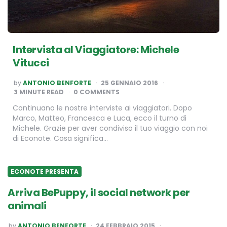
Intervista al Viaggiatore: Michele
Vitucci
POSTED
by
ANTONIO BENFORTE
25 GENNAIO 2016
BY
3
MINUTE READ
0 COMMENTS
Continuano le nostre interviste ai viaggiatori. Dopo
Marco, Matteo, Francesca e Luca, ecco il turno di
Michele. Grazie per aver condiviso il tuo viaggio con noi
di Econote. Cosa significa…
ECONOTE PRESENTA
Arriva BePuppy, il social network per
animali
POSTED
by
ANTONIO BENFORTE
24 FEBBRAIO 2015