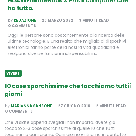
HUAWEI MateBook X Pro: il computer che
ha tutto.
POSTED
by
REDAZIONE
23 MARZO 2022
3
MINUTE READ
BY
0 COMMENTS
Oggi, le persone sono costantemente alla ricerca delle
ultime tecnologie. È una realtà che migliaia di dispositivi
elettronici fanno parte della nostra vita quotidiana e
svolgono diverse funzioni indispensabili in…
VIVERE
10 cose sporchissime che tocchiamo tutti i
giorni
POSTED
by
MARIANNA SANSONE
27 GIUGNO 2016
2
MINUTE READ
BY
0 COMMENTS
Che vi siate appena svegliati non importa, avete già
toccato 2-3 cose sporchissime di quelle 10 che tutti
tocchiamo ogni giorno. Ogni giorno entriamo in contatto