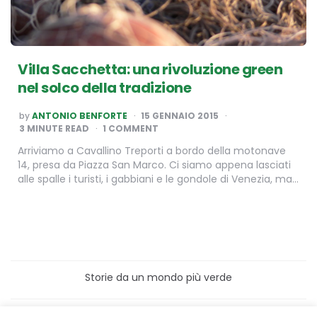
Villa Sacchetta: una rivoluzione green
nel solco della tradizione
POSTED
by
ANTONIO BENFORTE
15 GENNAIO 2015
BY
3
MINUTE READ
1 COMMENT
Arriviamo a Cavallino Treporti a bordo della motonave
14, presa da Piazza San Marco. Ci siamo appena lasciati
alle spalle i turisti, i gabbiani e le gondole di Venezia, ma…
Storie da un mondo più verde
Home
Turismo sostenibile