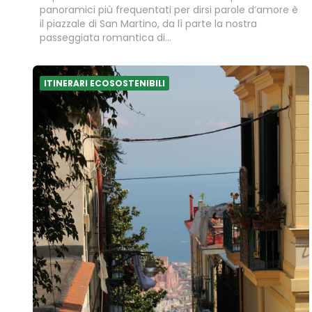
panoramici più frequentati per dirsi parole d’amore è
il piazzale di San Martino, da lì parte la nostra
passeggiata romantica di…
ITINERARI ECOSOSTENIBILI