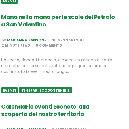
EVENTI
Mano nella mano per le scale del Petraio
a San Valentino
POSTED
by
MARIANNA SANSONE
30 GENNAIO 2015
BY
2
MINUTE READ
0 COMMENTS
Ho sceso, dandoti il braccio, almeno un milione di scale
e ora che non ci sei è il vuoto ad ogni gradino. Anche
così è stato breve il nostro lungo…
EVENTI
ITINERARI ECOSOSTENIBILI
Calendario eventi Econote: alla
scoperta del nostro territorio
POSTED