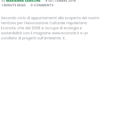
by
MARIANNA SANSONE
8 SETTEMBRE 2014
BY
1
MINUTE READ
0 COMMENTS
Secondo ciclo di appuntamenti alla scoperta del nostro
territorio per l’Associazione Culturale napoletana
Econote, che dal 2008 si occupa di ecologia e
sostenibilità con il magazine www.econote.it e un
corollario di progetti sull’ambiente. Il…