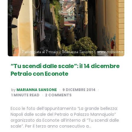
“Tu scendi dalle scale”: il 14 dicembre
Petraio con Econote
POSTED
by
MARIANNA SANSONE
9 DICEMBRE 2014
BY
1
MINUTE READ
2 COMMENTS
Ecco le foto dell’appuntamento “La grande bellezza:
Napoli dalle scale del Petraio a Palazzo Mannajuolo”
organizzato da Econote all’interno di “Tu scendi dalle
scale”. Per il terzo anno consecutivo a…