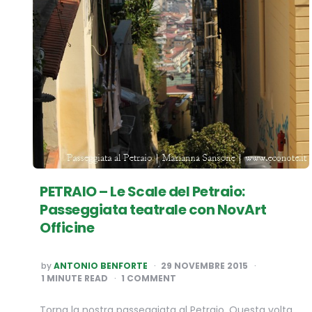
PETRAIO – Le Scale del Petraio:
Passeggiata teatrale con NovArt
Officine
POSTED
by
ANTONIO BENFORTE
29 NOVEMBRE 2015
BY
1
MINUTE READ
1 COMMENT
Torna la nostra passeggiata al Petraio. Questa volta