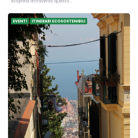
scoprirla attraverso questo…
EVENTI
ITINERARI ECOSOSTENIBILI