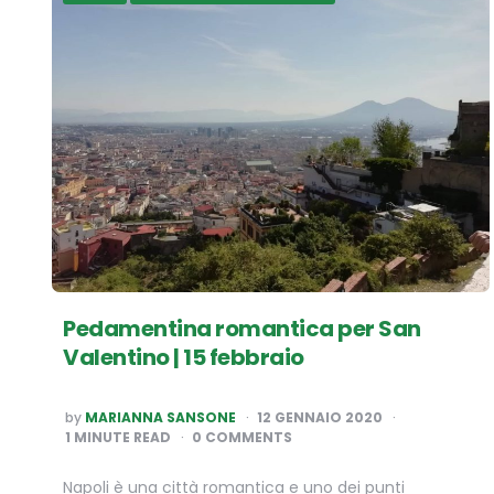
Pedamentina romantica per San
Valentino | 15 febbraio
POSTED
by
MARIANNA SANSONE
12 GENNAIO 2020
BY
1
MINUTE READ
0 COMMENTS
Napoli è una città romantica e uno dei punti