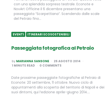
con una splendida sorpresa teatrale. Econote e
NovArt Officine il 6 dicembre presentano una
passeggiata “Scarpettiana”. Scendendo dalle scale
del Petraio fino…
EVENTI
ITINERARI ECOSOSTENIBILI
Passeggiata fotografica al Petraio
POSTED
by
MARIANNA SANSONE
25 AGOSTO 2014
BY
1
MINUTE READ
0 COMMENTS
Date prossime passeggiate fotografiche al Petraio di
Econote: 20 settembre, 11 ottobre. Nuovo ciclo di
appuntamenti alla scoperta del territorio di Napoli e dei
suoi dintorni, qui l’edizione aprile-giugno 2014….