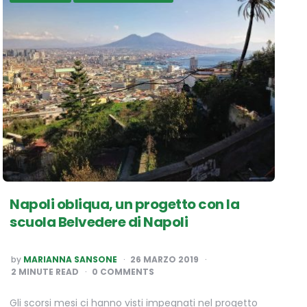
Napoli obliqua, un progetto con la
scuola Belvedere di Napoli
POSTED
by
MARIANNA SANSONE
26 MARZO 2019
BY
2
MINUTE READ
0 COMMENTS
Gli scorsi mesi ci hanno visti impegnati nel progetto