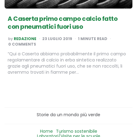
A Caserta primo campo calcio fatto
con pneumatici fuori uso
POSTED
by
REDAZIONE
23 LUGLIO 2019
1
MINUTE READ
BY
0 COMMENTS
“Qui a Caserta abbiamo probabilmente il primo campo
regolamentare di calcio in erba sintetica realizzato
grazie agli pneumatici fuori uso, che se non raccolti, li
avremmo trovati in fiamme per…
Storie da un mondo più verde
Home
Turismo sostenibile
Laboratori/Visite per le scuole