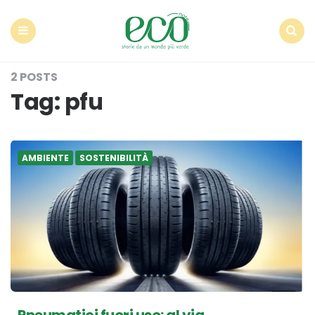
Econote
Menu
Search
2 POSTS
Tag:
pfu
AMBIENTE
SOSTENIBILITÀ
Pneumatici fuori uso: al via