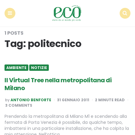
Econote
Menu
Search
1 POSTS
Tag:
politecnico
AMBIENTE
NOTIZIE
Il Virtual Tree nella metropolitana di
Milano
POSTED
by
ANTONIO BENFORTE
31 GENNAIO 2011
2
MINUTE READ
BY
3 COMMENTS
Prendendo la metropolitana di Milano M1 e scendendo alla
fermata di Porta Venezia è possibile, da qualche tempo,
imbattersi in una particolare installazione, che ha colpito la
mia attenzione. Nell’ottica…