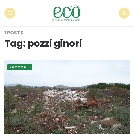
Econote
Menu
Search
1 POSTS
Tag:
pozzi ginori
RACCONTI