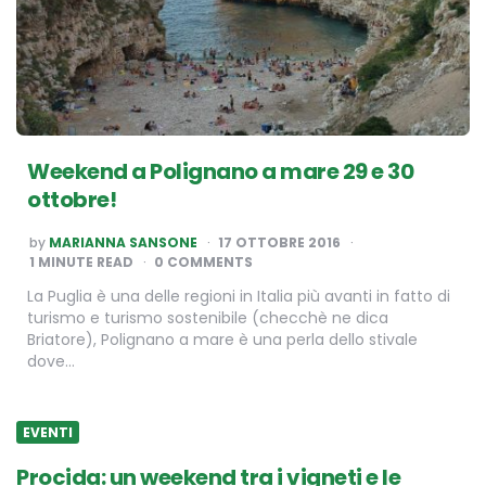
Weekend a Polignano a mare 29 e 30
ottobre!
POSTED
by
MARIANNA SANSONE
17 OTTOBRE 2016
BY
1
MINUTE READ
0 COMMENTS
La Puglia è una delle regioni in Italia più avanti in fatto di
turismo e turismo sostenibile (checchè ne dica
Briatore), Polignano a mare è una perla dello stivale
dove…
EVENTI
Procida: un weekend tra i vigneti e le