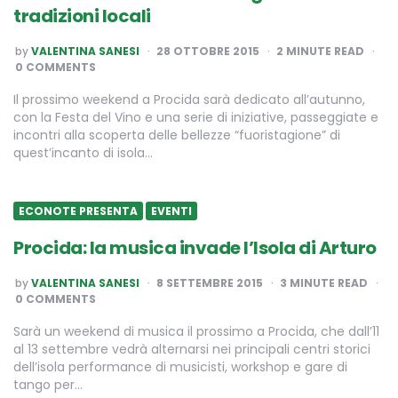
tradizioni locali
POSTED
by
VALENTINA SANESI
28 OTTOBRE 2015
2
MINUTE READ
BY
0 COMMENTS
Il prossimo weekend a Procida sarà dedicato all’autunno,
con la Festa del Vino e una serie di iniziative, passeggiate e
incontri alla scoperta delle bellezze “fuoristagione” di
quest’incanto di isola…
ECONOTE PRESENTA
EVENTI
Procida: la musica invade l’Isola di Arturo
POSTED
by
VALENTINA SANESI
8 SETTEMBRE 2015
3
MINUTE READ
BY
0 COMMENTS
Sarà un weekend di musica il prossimo a Procida, che dall’11
al 13 settembre vedrà alternarsi nei principali centri storici
dell’isola performance di musicisti, workshop e gare di
tango per…