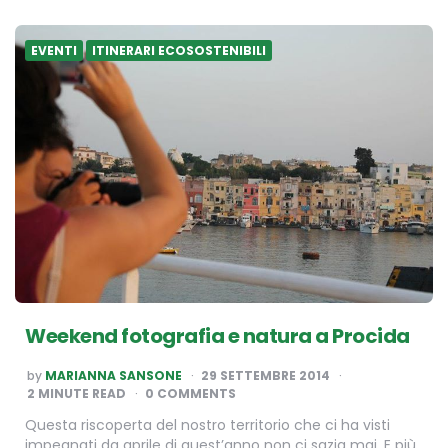
EVENTI
ITINERARI ECOSOSTENIBILI
Weekend fotografia e natura a Procida
POSTED
by
MARIANNA SANSONE
29 SETTEMBRE 2014
BY
2
MINUTE READ
0 COMMENTS
Questa riscoperta del nostro territorio che ci ha visti
impegnati da aprile di quest’anno non ci sazia mai. E più