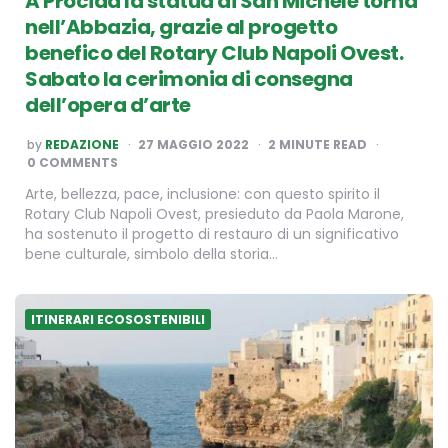
A Procida la statua di San Michele torna
nell’Abbazia, grazie al progetto
benefico del Rotary Club Napoli Ovest.
Sabato la cerimonia di consegna
dell’opera d’arte
POSTED
by
REDAZIONE
27 MAGGIO 2022
2
MINUTE READ
BY
0 COMMENTS
Arte, bellezza, pace, inclusione: con questo spirito il
Rotary Club Napoli Ovest, presieduto da Paola Marone,
ha sostenuto il progetto di restauro di un significativo
bene culturale, simbolo della storia…
ITINERARI ECOSOSTENIBILI