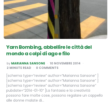
Yarn Bombing, abbellire le città del
mondo a colpi di ago e filo
POSTED
by
MARIANNA SANSONE
10 NOVEMBRE 2014
BY
2
MINUTE READ
0 COMMENTS
[schema type=”review” author=”Marianna Sansone” ]
[schema type=”review” author=”Marianna Sansone” ]
[schema type=”review” author=”Marianna Sansone”
pubdate=”2014-01-10″ ]La fantasia e la creatività
possono fare molte cose, possono regalare un cappello
alle donne malate di…