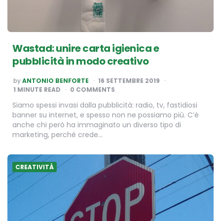
Wastad: unire carta igienica e
pubblicità in modo creativo
POSTED
by
ANTONIO BENFORTE
16 SETTEMBRE 2019
BY
1
MINUTE READ
0 COMMENTS
Siamo spessi invasi dalla pubblicità: radio, tv, fastidiosi
banner su internet, e spesso non ne possiamo più. C’è
anche chi però ha immaginato un diverso tipo di
marketing, perché crede…
CREATIVITÀ