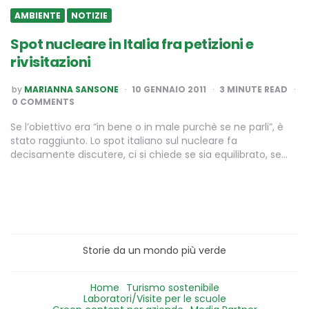
AMBIENTE
NOTIZIE
Spot nucleare in Italia fra petizioni e
rivisitazioni
POSTED
by
MARIANNA SANSONE
10 GENNAIO 2011
3
MINUTE READ
BY
0 COMMENTS
Se l’obiettivo era “in bene o in male purchè se ne parli”, è
stato raggiunto. Lo spot italiano sul nucleare fa
decisamente discutere, ci si chiede se sia equilibrato, se…
Storie da un mondo più verde
Home
Turismo sostenibile
Laboratori/Visite per le scuole