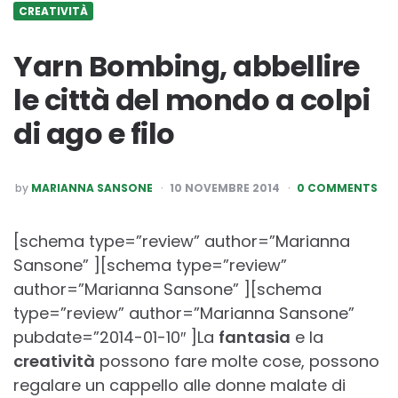
CREATIVITÀ
Yarn Bombing, abbellire
le città del mondo a colpi
di ago e filo
POSTED
by
MARIANNA SANSONE
10 NOVEMBRE 2014
0 COMMENTS
BY
[schema type=”review” author=”Marianna
Sansone” ][schema type=”review”
author=”Marianna Sansone” ][schema
type=”review” author=”Marianna Sansone”
pubdate=”2014-01-10″ ]La
fantasia
e la
creatività
possono fare molte cose, possono
regalare un cappello alle donne malate di