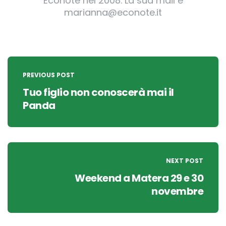
Econote nel 2008. La sua mail è
marianna@econote.it
Post
navigation
PREVIOUS POST
Tuo figlio non conoscerà mai il
Panda
NEXT POST
Weekend a Matera 29 e 30
novembre