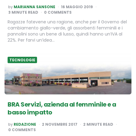
POSTED
by
MARIANNA SANSONE
16 MAGGIO 2019
BY
3
MINUTE READ
0 COMMENTS
Ragazze fatevene una ragione, anche per il Governo del
cambiamento giallo-verde, gli assorbenti femminili e i
pannolini sono un bene di lusso, quindi hanno un’IVA al
22%. Per farvi un’idea…
TECNOLOGIE
BRA Servizi, azienda al femminile e a
basso impatto
POSTED
by
REDAZIONE
2 NOVEMBRE 2017
2
MINUTE READ
BY
0 COMMENTS