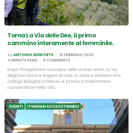
Torna La Via delle Dee, il primo
cammino interamente al femminile.
POSTED
by
ANTONIO BENFORTE
13 FEBBRAIO 2020
BY
3
MINUTE READ
0 COMMENTS
Dopo l’inaspettato successo dello scorso anno, la Via
degli Dei torna a tingersi di rosa: lo storico sentiero che
collega Bologna a Firenze, è pronto a trasformarsi
nuovamente nella “Via…
EVENTI
ITINERARI ECOSOSTENIBILI