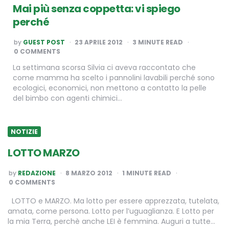
Mai più senza coppetta: vi spiego
perché
POSTED
by
GUEST POST
23 APRILE 2012
3
MINUTE READ
BY
0 COMMENTS
La settimana scorsa Silvia ci aveva raccontato che
come mamma ha scelto i pannolini lavabili perché sono
ecologici, economici, non mettono a contatto la pelle
del bimbo con agenti chimici…
NOTIZIE
LOTTO MARZO
POSTED
by
REDAZIONE
8 MARZO 2012
1
MINUTE READ
BY
0 COMMENTS
LOTTO e MARZO. Ma lotto per essere apprezzata, tutelata,
amata, come persona. Lotto per l’uguaglianza. E Lotto per
la mia Terra, perchè anche LEI è femmina. Auguri a tutte…