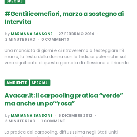
SPECIALI
#Gentilicomefiori, marzo a sostegno di
Intervita
POSTED
by
MARIANNA SANSONE
27 FEBBRAIO 2014
BY
2
MINUTE READ
0 COMMENTS
Una manciata di giorni e ci ritroveremo a festeggiare l’8
marzo, la festa della donna con le tediose polemiche sul
vero significato di questa giornata di riflessione e il ricordo…
AMBIENTE
SPECIALI
Avacar.it: il carpooling pratica “verde”
ma anche un po’“rosa”
POSTED
by
MARIANNA SANSONE
5 DICEMBRE 2012
BY
3
MINUTE READ
1 COMMENT
La pratica del carpooling, diffusissima negli Stati Uniti