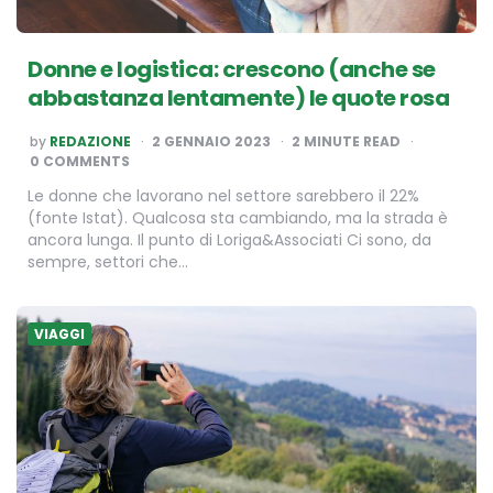
Donne e logistica: crescono (anche se
abbastanza lentamente) le quote rosa
POSTED
by
REDAZIONE
2 GENNAIO 2023
2
MINUTE READ
BY
0 COMMENTS
Le donne che lavorano nel settore sarebbero il 22%
(fonte Istat). Qualcosa sta cambiando, ma la strada è
ancora lunga. Il punto di Loriga&Associati Ci sono, da
sempre, settori che…
VIAGGI