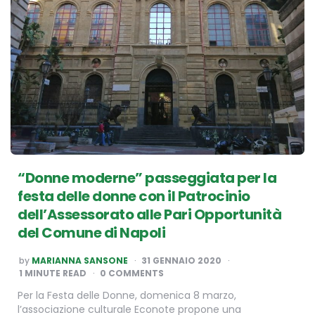
“Donne moderne” passeggiata per la
festa delle donne con il Patrocinio
dell’Assessorato alle Pari Opportunità
del Comune di Napoli
POSTED
by
MARIANNA SANSONE
31 GENNAIO 2020
BY
1
MINUTE READ
0 COMMENTS
Per la Festa delle Donne, domenica 8 marzo,
l’associazione culturale Econote propone una