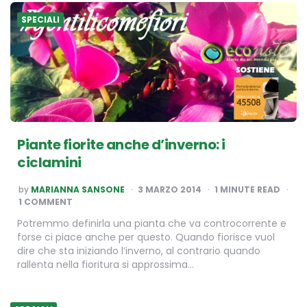
SPECIALI
Piante fiorite anche d’inverno: i
ciclamini
POSTED
by
MARIANNA SANSONE
3 MARZO 2014
1
MINUTE READ
BY
1 COMMENT
Potremmo definirla una pianta che va controcorrente e
forse ci piace anche per questo. Quando fiorisce vuol
dire che sta iniziando l’inverno, al contrario quando
rallenta nella fioritura si approssima…