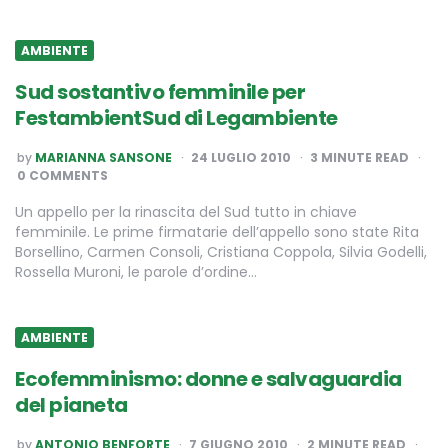
AMBIENTE
Sud sostantivo femminile per
FestambientSud di Legambiente
POSTED
by
MARIANNA SANSONE
24 LUGLIO 2010
3
MINUTE READ
BY
0 COMMENTS
Un appello per la rinascita del Sud tutto in chiave
femminile. Le prime firmatarie dell’appello sono state Rita
Borsellino, Carmen Consoli, Cristiana Coppola, Silvia Godelli,
Rossella Muroni, le parole d’ordine…
AMBIENTE
Ecofemminismo: donne e salvaguardia
del pianeta
POSTED
by
ANTONIO BENFORTE
7 GIUGNO 2010
2
MINUTE READ