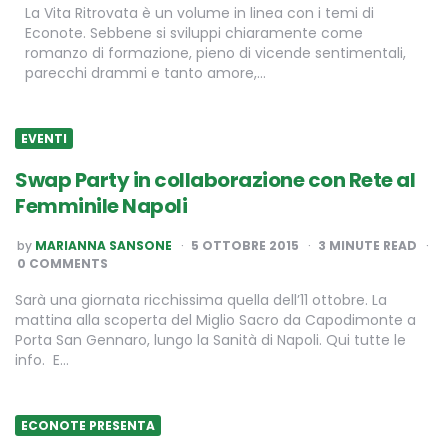
La Vita Ritrovata è un volume in linea con i temi di
Econote. Sebbene si sviluppi chiaramente come
romanzo di formazione, pieno di vicende sentimentali,
parecchi drammi e tanto amore,…
EVENTI
Swap Party in collaborazione con Rete al
Femminile Napoli
POSTED
by
MARIANNA SANSONE
5 OTTOBRE 2015
3
MINUTE READ
BY
0 COMMENTS
Sarà una giornata ricchissima quella dell’11 ottobre. La
mattina alla scoperta del Miglio Sacro da Capodimonte a
Porta San Gennaro, lungo la Sanità di Napoli. Qui tutte le
info. E…
ECONOTE PRESENTA