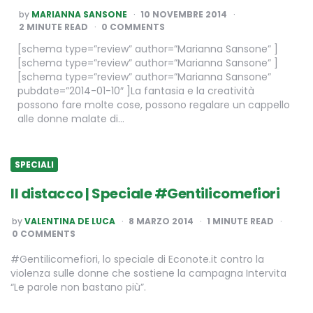
POSTED
by
MARIANNA SANSONE
10 NOVEMBRE 2014
BY
2
MINUTE READ
0 COMMENTS
[schema type=”review” author=”Marianna Sansone” ]
[schema type=”review” author=”Marianna Sansone” ]
[schema type=”review” author=”Marianna Sansone”
pubdate=”2014-01-10″ ]La fantasia e la creatività
possono fare molte cose, possono regalare un cappello
alle donne malate di…
SPECIALI
Il distacco | Speciale #Gentilicomefiori
POSTED
by
VALENTINA DE LUCA
8 MARZO 2014
1
MINUTE READ
BY
0 COMMENTS
#Gentilicomefiori, lo speciale di Econote.it contro la
violenza sulle donne che sostiene la campagna Intervita
“Le parole non bastano più”.