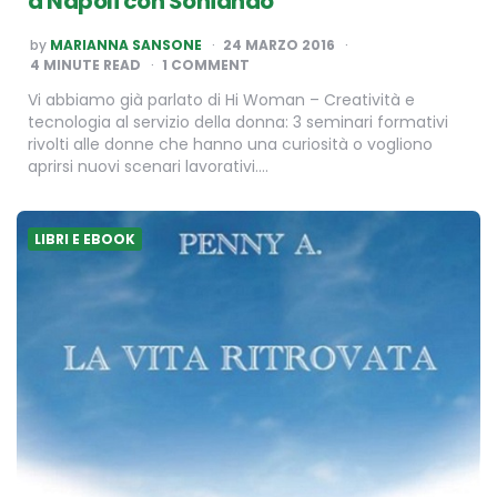
a Napoli con Soniando
POSTED
by
MARIANNA SANSONE
24 MARZO 2016
BY
4
MINUTE READ
1 COMMENT
Vi abbiamo già parlato di Hi Woman – Creatività e
tecnologia al servizio della donna: 3 seminari formativi
rivolti alle donne che hanno una curiosità o vogliono
aprirsi nuovi scenari lavorativi….
LIBRI E EBOOK