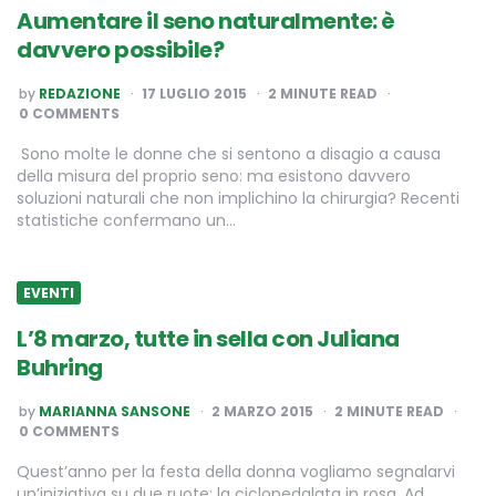
Aumentare il seno naturalmente: è
davvero possibile?
POSTED
by
REDAZIONE
17 LUGLIO 2015
2
MINUTE READ
BY
0 COMMENTS
Sono molte le donne che si sentono a disagio a causa
della misura del proprio seno: ma esistono davvero
soluzioni naturali che non implichino la chirurgia? Recenti
statistiche confermano un…
EVENTI
L’8 marzo, tutte in sella con Juliana
Buhring
POSTED
by
MARIANNA SANSONE
2 MARZO 2015
2
MINUTE READ
BY
0 COMMENTS
Quest’anno per la festa della donna vogliamo segnalarvi
un’iniziativa su due ruote: la ciclopedalata in rosa. Ad