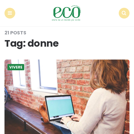
Econote
Menu
Search
21 POSTS
Tag:
donne
VIVERE