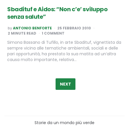
Sbadituf e Aidos: “Non c’e’ sviluppo
senza salute”
POSTED
by
ANTONIO BENFORTE
25 FEBBRAIO 2010
BY
2
MINUTE READ
1 COMMENT
Simona Bassano di Tufillo, in arte Sbadituf, vignettista da
sempre vicina alle tematiche ambientali, sociali e delle
pari opportunità, ha prestato la sua matita ad un’altra
causa molto importante, relativa…
Paginazione
degli
NEXT
articoli
Storie da un mondo più verde