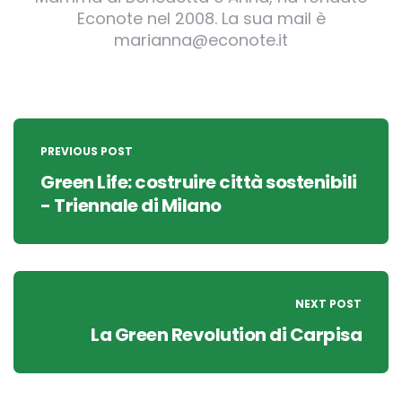
Econote nel 2008. La sua mail è
marianna@econote.it
Post
navigation
PREVIOUS POST
Green Life: costruire città sostenibili
- Triennale di Milano
NEXT POST
La Green Revolution di Carpisa