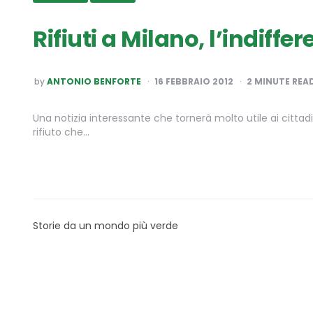
Rifiuti a Milano, l’indiff
POSTED
by
ANTONIO BENFORTE
16 FEBBRAIO 2012
2
MINUTE REA
BY
Una notizia interessante che tornerà molto utile ai cittadin
rifiuto che…
Storie da un mondo più verde