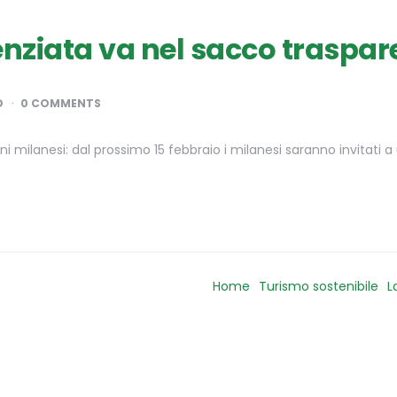
erenziata va nel sacco traspa
D
0 COMMENTS
i milanesi: dal prossimo 15 febbraio i milanesi saranno invitati a 
Home
Turismo sostenibile
L