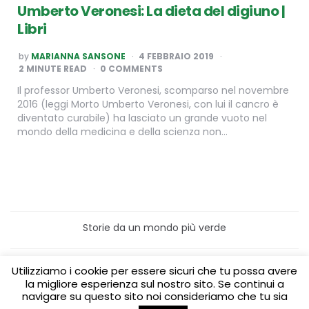
Umberto Veronesi: La dieta del digiuno |
Libri
POSTED
by
MARIANNA SANSONE
4 FEBBRAIO 2019
BY
2
MINUTE READ
0 COMMENTS
Il professor Umberto Veronesi, scomparso nel novembre
2016 (leggi Morto Umberto Veronesi, con lui il cancro è
diventato curabile) ha lasciato un grande vuoto nel
mondo della medicina e della scienza non…
Storie da un mondo più verde
Home
Turismo sostenibile
Utilizziamo i cookie per essere sicuri che tu possa avere
Laboratori/Visite per le scuole
la migliore esperienza sul nostro sito. Se continui a
Green content per aziende
Media Partner
navigare su questo sito noi consideriamo che tu sia