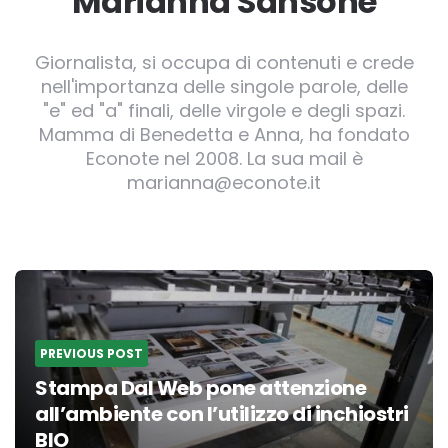
Marianna Sansone
Giornalista, si occupa di contenuti e crede
nell'importanza delle singole parole, delle
"e" ed "a" finali, delle virgole e degli spazi.
Mamma di Benedetta e Anna, ha fondato
Econote nel 2008. La sua mail è
marianna@econote.it
Post
navigation
PREVIOUS POST
Stampa Dal Web pone attenzione
all’ambiente con l’utilizzo di inchiostri
BIO