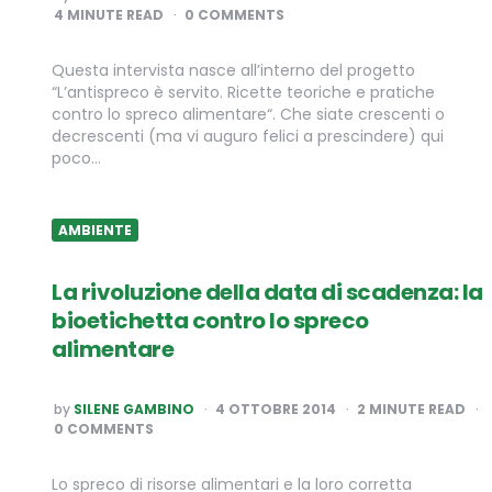
BY
4
MINUTE READ
0 COMMENTS
Questa intervista nasce all’interno del progetto
“L’antispreco è servito. Ricette teoriche e pratiche
contro lo spreco alimentare“. Che siate crescenti o
decrescenti (ma vi auguro felici a prescindere) qui
poco…
AMBIENTE
La rivoluzione della data di scadenza: la
bioetichetta contro lo spreco
alimentare
POSTED
by
SILENE GAMBINO
4 OTTOBRE 2014
2
MINUTE READ
BY
0 COMMENTS
Lo spreco di risorse alimentari e la loro corretta