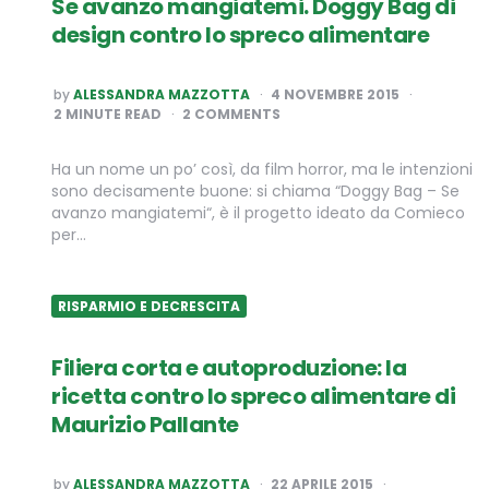
Se avanzo mangiatemi. Doggy Bag di
design contro lo spreco alimentare
POSTED
by
ALESSANDRA MAZZOTTA
4 NOVEMBRE 2015
BY
2
MINUTE READ
2 COMMENTS
Ha un nome un po’ così, da film horror, ma le intenzioni
sono decisamente buone: si chiama “Doggy Bag – Se
avanzo mangiatemi“, è il progetto ideato da Comieco
per…
RISPARMIO E DECRESCITA
Filiera corta e autoproduzione: la
ricetta contro lo spreco alimentare di
Maurizio Pallante
POSTED
by
ALESSANDRA MAZZOTTA
22 APRILE 2015