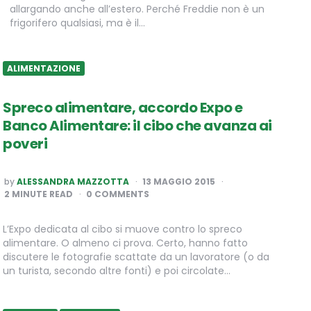
allargando anche all’estero. Perché Freddie non è un
frigorifero qualsiasi, ma è il…
ALIMENTAZIONE
Spreco alimentare, accordo Expo e
Banco Alimentare: il cibo che avanza ai
poveri
POSTED
by
ALESSANDRA MAZZOTTA
13 MAGGIO 2015
BY
2
MINUTE READ
0 COMMENTS
L’Expo dedicata al cibo si muove contro lo spreco
alimentare. O almeno ci prova. Certo, hanno fatto
discutere le fotografie scattate da un lavoratore (o da
un turista, secondo altre fonti) e poi circolate…