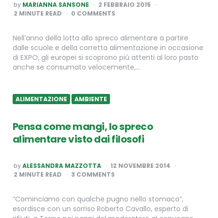
POSTED
by
MARIANNA SANSONE
2 FEBBRAIO 2015
BY
2
MINUTE READ
0 COMMENTS
Nell’anno della lotta allo spreco alimentare a partire
dalle scuole e della corretta alimentazione in occasione
di EXPO, gli europei si scoprono più attenti al loro pasto
anche se consumato velocemente,…
ALIMENTAZIONE
AMBIENTE
Pensa come mangi, lo spreco
alimentare visto dai filosofi
POSTED
by
ALESSANDRA MAZZOTTA
12 NOVEMBRE 2014
BY
2
MINUTE READ
3 COMMENTS
“Cominciamo con qualche pugno nello stomaco”,
esordisce con un sorriso Roberto Cavallo, esperto di