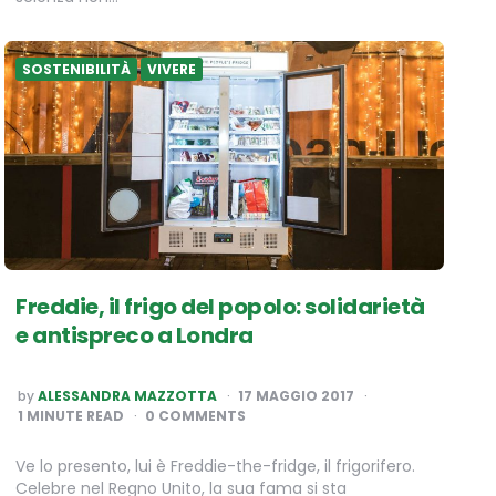
SOSTENIBILITÀ
VIVERE
Freddie, il frigo del popolo: solidarietà
e antispreco a Londra
POSTED
by
ALESSANDRA MAZZOTTA
17 MAGGIO 2017
BY
1
MINUTE READ
0 COMMENTS
Ve lo presento, lui è Freddie-the-fridge, il frigorifero.
Celebre nel Regno Unito, la sua fama si sta