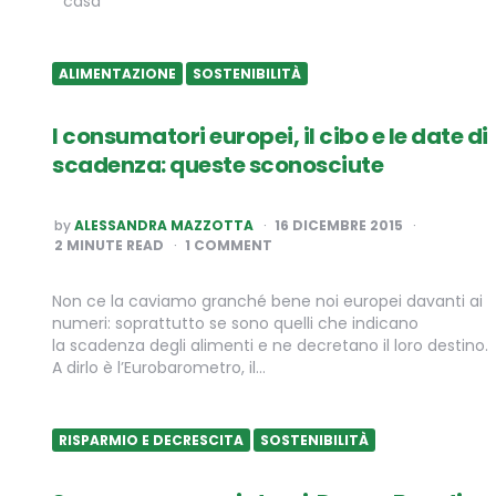
casa
ALIMENTAZIONE
SOSTENIBILITÀ
I consumatori europei, il cibo e le date di
scadenza: queste sconosciute
POSTED
by
ALESSANDRA MAZZOTTA
16 DICEMBRE 2015
BY
2
MINUTE READ
1 COMMENT
Non ce la caviamo granché bene noi europei davanti ai
numeri: soprattutto se sono quelli che indicano
la scadenza degli alimenti e ne decretano il loro destino.
A dirlo è l’Eurobarometro, il…
RISPARMIO E DECRESCITA
SOSTENIBILITÀ