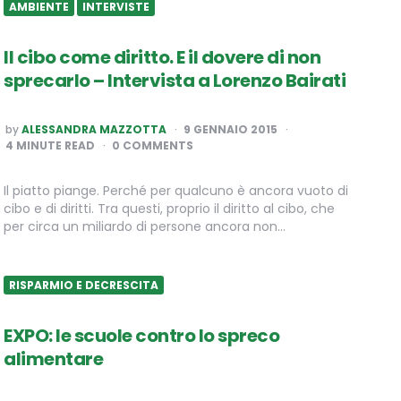
AMBIENTE
INTERVISTE
Il cibo come diritto. E il dovere di non
sprecarlo – Intervista a Lorenzo Bairati
POSTED
by
ALESSANDRA MAZZOTTA
9 GENNAIO 2015
BY
4
MINUTE READ
0 COMMENTS
Il piatto piange. Perché per qualcuno è ancora vuoto di
cibo e di diritti. Tra questi, proprio il diritto al cibo, che
per circa un miliardo di persone ancora non…
RISPARMIO E DECRESCITA
EXPO: le scuole contro lo spreco
alimentare