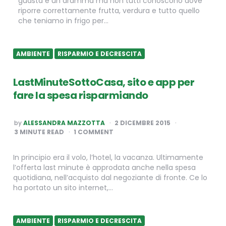
guasta è un dramma ma non tutti conoscono dove
riporre correttamente frutta, verdura e tutto quello
che teniamo in frigo per…
AMBIENTE
RISPARMIO E DECRESCITA
LastMinuteSottoCasa, sito e app per
fare la spesa risparmiando
POSTED
by
ALESSANDRA MAZZOTTA
2 DICEMBRE 2015
BY
3
MINUTE READ
1 COMMENT
In principio era il volo, l’hotel, la vacanza. Ultimamente
l’offerta last minute è approdata anche nella spesa
quotidiana, nell’acquisto dal negoziante di fronte. Ce lo
ha portato un sito internet,…
AMBIENTE
RISPARMIO E DECRESCITA