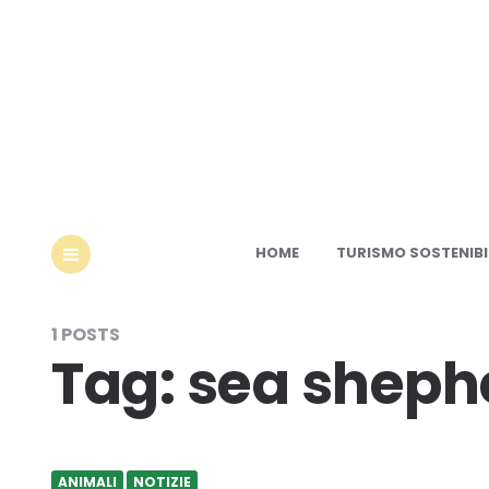
Ec
HOME
TURISMO SOSTENIBI
MENU
1 POSTS
Tag:
sea sheph
ANIMALI
NOTIZIE