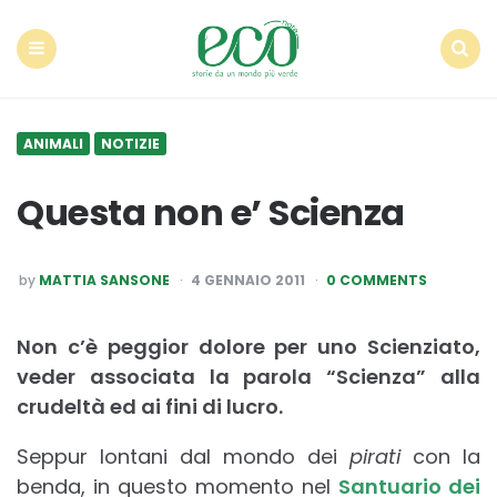
Econote
Menu
Search
ANIMALI
NOTIZIE
Questa non e’ Scienza
POSTED
by
MATTIA SANSONE
4 GENNAIO 2011
0 COMMENTS
BY
Non c’è peggior dolore per uno Scienziato,
veder associata la parola “Scienza” alla
crudeltà ed ai fini di lucro.
Seppur lontani dal mondo dei
pirati
con la
benda, in questo momento nel
Santuario dei