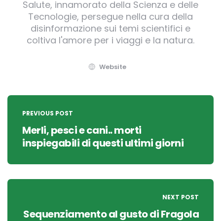
Salute, innamorato della Scienza e delle
Tecnologie, persegue nella cura della
disinformazione sui temi scientifici e
coltiva l'amore per i viaggi e la natura.
Website
Post
navigation
PREVIOUS POST
Merli, pesci e cani.. morti
inspiegabili di questi ultimi giorni
NEXT POST
Sequenziamento al gusto di Fragola