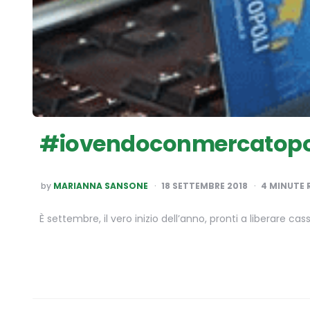
#iovendoconmercatopoli
POSTED
by
MARIANNA SANSONE
18 SETTEMBRE 2018
4
MINUTE 
BY
È settembre, il vero inizio dell’anno, pronti a liberare c