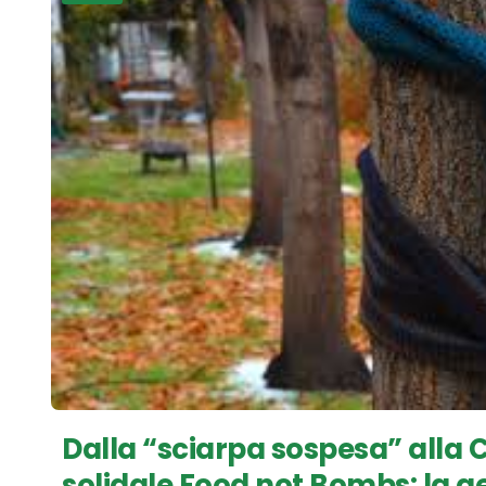
Dalla “sciarpa sospesa” all
solidale Food not Bombs: la g