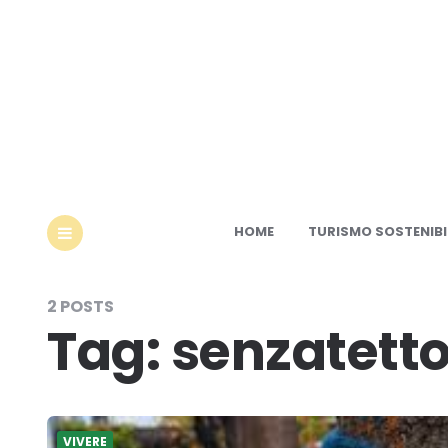
Ec
HOME
TURISMO SOSTENIBI
MENU
2 POSTS
Tag:
senzatett
VIVERE