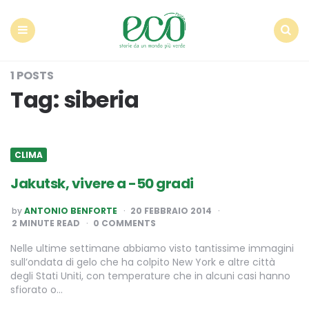
Econote
Menu
Search
1 POSTS
Tag:
siberia
CLIMA
Jakutsk, vivere a -50 gradi
POSTED
by
ANTONIO BENFORTE
20 FEBBRAIO 2014
BY
2
MINUTE READ
0 COMMENTS
Nelle ultime settimane abbiamo visto tantissime immagini
sull’ondata di gelo che ha colpito New York e altre città
degli Stati Uniti, con temperature che in alcuni casi hanno
sfiorato o…