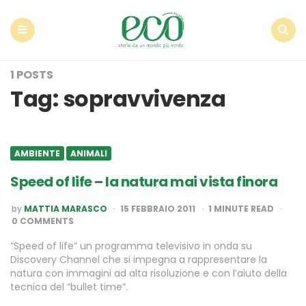
Econote
Menu
Search
1 POSTS
Tag:
sopravvivenza
AMBIENTE
ANIMALI
Speed of life – la natura mai vista finora
POSTED
by
MATTIA MARASCO
15 FEBBRAIO 2011
1
MINUTE READ
BY
0 COMMENTS
“Speed of life” un programma televisivo in onda su
Discovery Channel che si impegna a rappresentare la
natura con immagini ad alta risoluzione e con l’aiuto della
tecnica del “bullet time”.