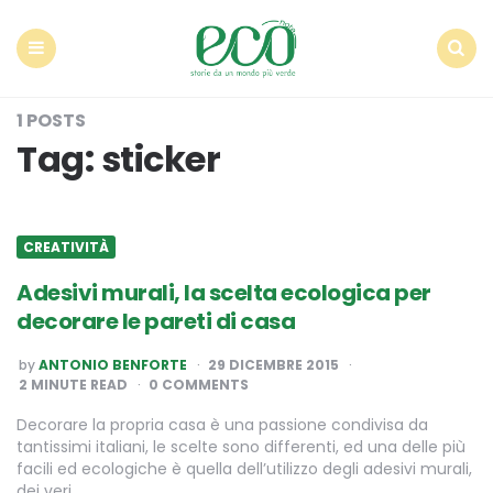
Econote
Menu
Search
1 POSTS
Tag:
sticker
CREATIVITÀ
Adesivi murali, la scelta ecologica per
decorare le pareti di casa
POSTED
by
ANTONIO BENFORTE
29 DICEMBRE 2015
BY
2
MINUTE READ
0 COMMENTS
Decorare la propria casa è una passione condivisa da
tantissimi italiani, le scelte sono differenti, ed una delle più
facili ed ecologiche è quella dell’utilizzo degli adesivi murali,
dei veri…