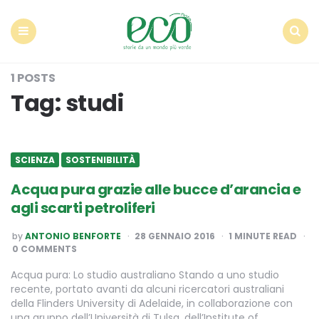
Econote
Menu
Search
1 POSTS
Tag:
studi
SCIENZA
SOSTENIBILITÀ
Acqua pura grazie alle bucce d’arancia e
agli scarti petroliferi
POSTED
by
ANTONIO BENFORTE
28 GENNAIO 2016
1
MINUTE READ
BY
0 COMMENTS
Acqua pura: Lo studio australiano Stando a uno studio
recente, portato avanti da alcuni ricercatori australiani
della Flinders University di Adelaide, in collaborazione con
una gruppo dell’Università di Tulsa, dell’Institute of…