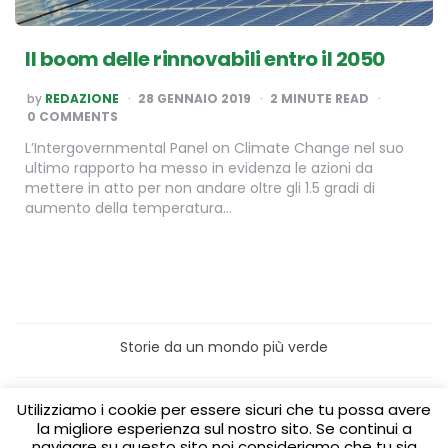
Il boom delle rinnovabili entro il 2050
POSTED
by
REDAZIONE
28 GENNAIO 2019
2
MINUTE READ
BY
0 COMMENTS
L’Intergovernmental Panel on Climate Change nel suo
ultimo rapporto ha messo in evidenza le azioni da
mettere in atto per non andare oltre gli 1.5 gradi di
aumento della temperatura…
Storie da un mondo più verde
Home
Turismo sostenibile
Utilizziamo i cookie per essere sicuri che tu possa avere
Laboratori/Visite per le scuole
la migliore esperienza sul nostro sito. Se continui a
Green content per aziende
Media Partner
navigare su questo sito noi consideriamo che tu sia