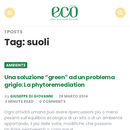
Econote
Menu
Search
1 POSTS
Tag:
suoli
AMBIENTE
Una soluzione “green” ad un problema
grigio: La phytoremediation
POSTED
by
GIUSEPPE DI GIOVANNI
28 MARZO 2014
BY
2
MINUTE READ
0 COMMENTS
Ogni attività umana può avere ripercussioni più o meno
pesanti sull’equilibrio ecologico di un sito o di un ambiente
apportando, il più delle volte, modifiche che possono
risultare permanenti o comunque…