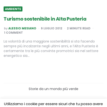
AMBIENTE
Turismo sostenibile in Alta Pusteria
POSTED
by
ALESSIO MESIANO
9 LUGLIO 2012
2
MINUTE READ
BY
1 COMMENT
La volontà di una maggiore sostenibilità si sta facendo
sempre più incalzante negli ultimi anni, e l’Alta Pusteria è
certamente tra le più convinte promotrici sia nel settore
energetico sia…
Storie da un mondo più verde
Home
Turismo sostenibile
Utilizziamo i cookie per essere sicuri che tu possa avere
Laboratori/Visite per le scuole