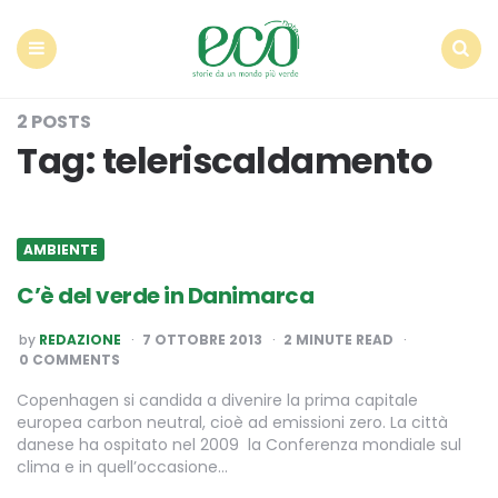
Econote
Menu
Search
2 POSTS
Tag:
teleriscaldamento
AMBIENTE
C’è del verde in Danimarca
POSTED
by
REDAZIONE
7 OTTOBRE 2013
2
MINUTE READ
BY
0 COMMENTS
Copenhagen si candida a divenire la prima capitale
europea carbon neutral, cioè ad emissioni zero. La città
danese ha ospitato nel 2009 la Conferenza mondiale sul
clima e in quell’occasione…