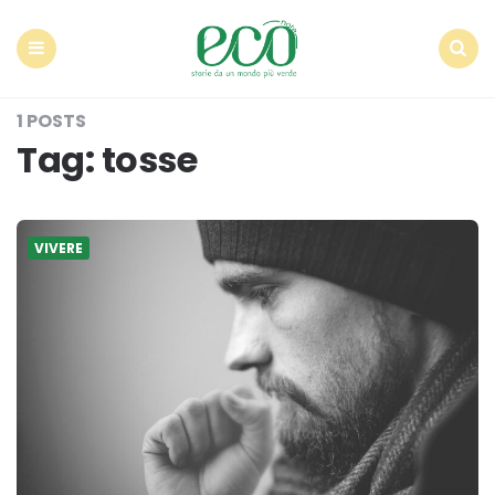
Econote
Menu
Search
1 POSTS
Tag:
tosse
VIVERE