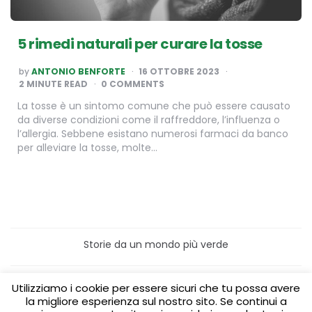
5 rimedi naturali per curare la tosse
POSTED
by
ANTONIO BENFORTE
16 OTTOBRE 2023
BY
2
MINUTE READ
0 COMMENTS
La tosse è un sintomo comune che può essere causato
da diverse condizioni come il raffreddore, l’influenza o
l’allergia. Sebbene esistano numerosi farmaci da banco
per alleviare la tosse, molte…
Storie da un mondo più verde
Home
Turismo sostenibile
Utilizziamo i cookie per essere sicuri che tu possa avere
Laboratori/Visite per le scuole
la migliore esperienza sul nostro sito. Se continui a
Green content per aziende
Media Partner