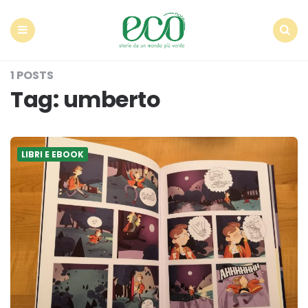
Econote
Menu
Search
1 POSTS
Tag:
umberto
LIBRI E EBOOK