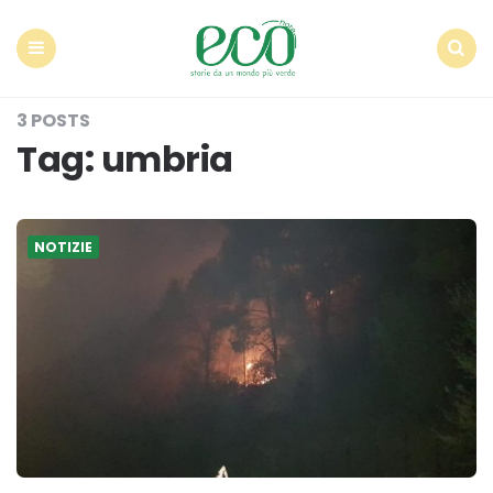
Econote
Menu
Search
3 POSTS
Tag:
umbria
NOTIZIE