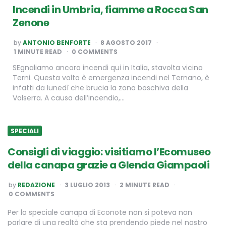
Incendi in Umbria, fiamme a Rocca San
Zenone
POSTED
by
ANTONIO BENFORTE
8 AGOSTO 2017
BY
1
MINUTE READ
0 COMMENTS
SEgnaliamo ancora incendi qui in Italia, stavolta vicino
Terni. Questa volta è emergenza incendi nel Ternano, è
infatti da lunedì che brucia la zona boschiva della
Valserra. A causa dell’incendio,…
SPECIALI
Consigli di viaggio: visitiamo l’Ecomuseo
della canapa grazie a Glenda Giampaoli
POSTED
by
REDAZIONE
3 LUGLIO 2013
2
MINUTE READ
BY
0 COMMENTS
Per lo speciale canapa di Econote non si poteva non
parlare di una realtà che sta prendendo piede nel nostro