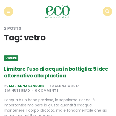
Econote
Menu
Search
2 POSTS
Tag:
vetro
VIVERE
Limitare l’uso di acqua in bottiglia: 5 idee
alternative alla plastica
POSTED
by
MARIANNA SANSONE
30 GENNAIO 2017
BY
2
MINUTE READ
0 COMMENTS
L’acqua è un bene prezioso, lo sappiamo. Per noi è
importantissimo bere la giusta quantità d’acqua,
mantenere il corpo idratato, ma è fondamentale che sia
acqua buona! Il consumo di…