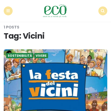
Econote
Menu
Search
1 POSTS
Tag:
Vicini
SOSTENIBILITÀ
VIVERE