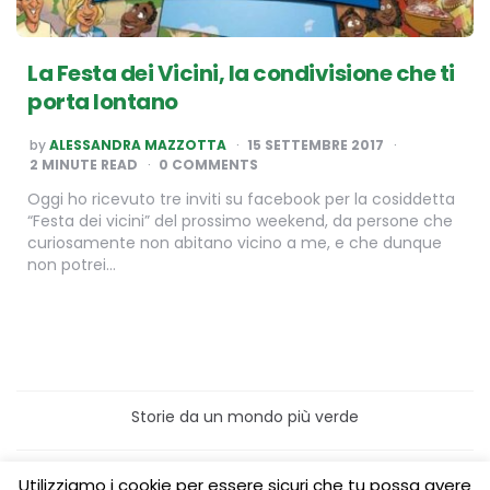
La Festa dei Vicini, la condivisione che ti
porta lontano
POSTED
by
ALESSANDRA MAZZOTTA
15 SETTEMBRE 2017
BY
2
MINUTE READ
0 COMMENTS
Oggi ho ricevuto tre inviti su facebook per la cosiddetta
“Festa dei vicini” del prossimo weekend, da persone che
curiosamente non abitano vicino a me, e che dunque
non potrei…
Storie da un mondo più verde
Home
Turismo sostenibile
Utilizziamo i cookie per essere sicuri che tu possa avere