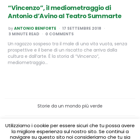
“Vincenzo”, il mediometraggio di
Antonio d’Avino al Teatro Summarte
POSTED
by
ANTONIO BENFORTE
17 SETTEMBRE 2018
BY
3
MINUTE READ
0 COMMENTS
Un ragazzo sospeso tra il male di una vita vuota, senza
prospettive e il bene di un riscatto che arriva dalla
cultura e dall’arte. È la storia di “Vincenzo”,
mediometraggio…
Storie da un mondo più verde
Home
Turismo sostenibile
Utilizziamo i cookie per essere sicuri che tu possa avere
Laboratori/Visite per le scuole
la migliore esperienza sul nostro sito. Se continui a
Green content per aziende
Media Partner
navigare su questo sito noi consideriamo che tu sia