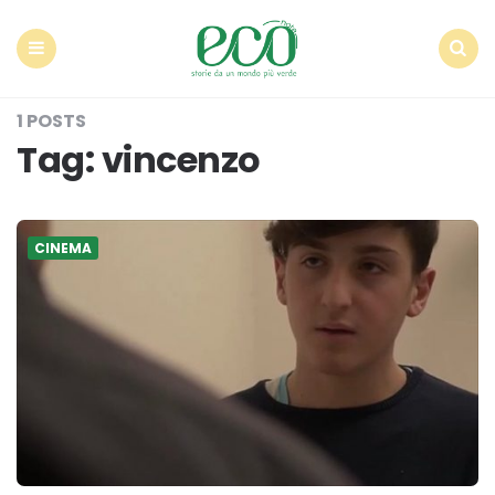
Econote
Menu
Search
1 POSTS
Tag:
vincenzo
CINEMA